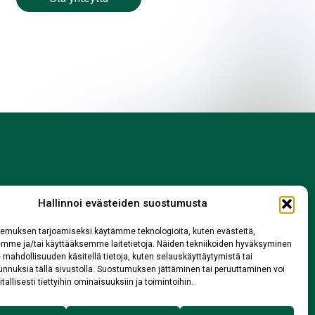
Hallinnoi evästeiden suostumusta
345233
emuksen tarjoamiseksi käytämme teknologioita, kuten evästeitä,
emme ja/tai käyttääksemme laitetietoja. Näiden tekniikoiden hyväksyminen
 3219480
 mahdollisuuden käsitellä tietoja, kuten selauskäyttäytymistä tai
om
 tunnuksia tällä sivustolla. Suostumuksen jättäminen tai peruuttaminen voi
tallisesti tiettyihin ominaisuuksiin ja toimintoihin.