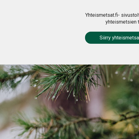
Yhteismetsat.fi- sivustolt
yhteismetsien 
Siirry yhteismetsat