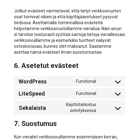
Jotkut evästeet varmistavat, että tietyt verkkosivuston
osat toimivat oikein ja että käyttäjäasetukset pysyvät
tiedossa. Asettamalla toiminnallisia evästeitä
helpotamme verkkosivustollamme vierailua. Näin sinun
ei tarvitse toistuvasti syöttää samoja tietoja vieraillessasi
verkkosivuillamme ja esimerkiksi tuotteet säilyvät
ostoskorissasi, kunnes olet maksanut. Saatamme
asettaa nämä evästeet ilman suostumustasi.
6. Asetetut evästeet
WordPress
Functional
Consent
to
LiteSpeed
Functional
service
Consent
wordpress
to
Käyttötarkoitus
Sekalaista
service
Consent
selvityksessä
litespeed
to
service
7. Suostumus
sekalaista
Kun vierailet verkkosivuillamme ensimmäisen kerran,