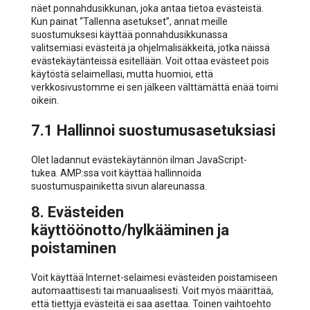
näet ponnahdusikkunan, joka antaa tietoa evästeistä.
Kun painat “Tallenna asetukset”, annat meille
suostumuksesi käyttää ponnahdusikkunassa
valitsemiasi evästeitä ja ohjelmalisäkkeitä, jotka näissä
evästekäytänteissä esitellään. Voit ottaa evästeet pois
käytöstä selaimellasi, mutta huomioi, että
verkkosivustomme ei sen jälkeen välttämättä enää toimi
oikein.
7.1 Hallinnoi suostumusasetuksiasi
Olet ladannut evästekäytännön ilman JavaScript-
tukea. AMP:ssa voit käyttää hallinnoida
suostumuspainiketta sivun alareunassa.
8. Evästeiden
käyttöönotto/hylkääminen ja
poistaminen
Voit käyttää Internet-selaimesi evästeiden poistamiseen
automaattisesti tai manuaalisesti. Voit myös määrittää,
että tiettyjä evästeitä ei saa asettaa. Toinen vaihtoehto