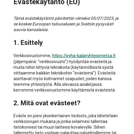
Evästekäytäntö (EU)
Tämä evästekäytäntö päivitettiin viimeksi 05/07/2023, ja
se koskee Euroopan talousalueen ja Sveitsin pysyvästi
asuvia kansalaisia.
1. Esittely
https://pyha-kalanyhteismetsa.fi
Verkkosivustomme,
(jäljempänä: “verkkosivusto”) hyödyntää evästeitä ja
muita niihin liittyviä tekniikoita (käytännöllisistä syistä
viittaamme kaikkiin tekniikoihin “evästeinä”). Evästeitä
asettavat myös kolmannet osapuolet, joiden kanssa
teemme yhteistyötä. Alla olevassa asiakirjassa
kerromme verkkosivustomme käyttämistä evästeistä.
2. Mitä ovat evästeet?
Eväste on pieni yksinkertainen tiedosto, joka lähetetään
verkkosivujen mukana ja jonka selaimesi tallentaa
tietokoneesi tai muun laitteesi kovalevylle. Siihen
tallennettu tieto voidaan palauttaa palvelimillemme tai