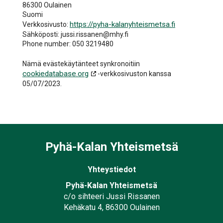
86300 Oulainen
Suomi
https://pyha-kalanyhteismetsa.fi
Verkkosivusto:
Sähköposti:
jussi.rissanen@
mhy.fi
Phone number: 050 3219480
Nämä evästekäytänteet synkronoitiin
cookiedatabase.org
-verkkosivuston kanssa
05/07/2023.
Pyhä-Kalan Yhteismetsä
Yhteystiedot
Pyhä-Kalan Yhteismetsä
c/o sihteeri Jussi Rissanen
Kehäkatu 4, 86300 Oulainen