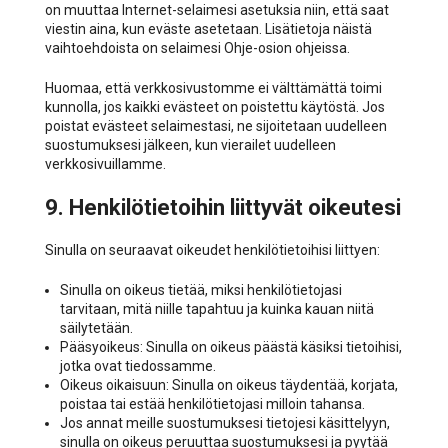
on muuttaa Internet-selaimesi asetuksia niin, että saat
viestin aina, kun eväste asetetaan. Lisätietoja näistä
vaihtoehdoista on selaimesi Ohje-osion ohjeissa.
Huomaa, että verkkosivustomme ei välttämättä toimi
kunnolla, jos kaikki evästeet on poistettu käytöstä. Jos
poistat evästeet selaimestasi, ne sijoitetaan uudelleen
suostumuksesi jälkeen, kun vierailet uudelleen
verkkosivuillamme.
9. Henkilötietoihin liittyvät oikeutesi
Sinulla on seuraavat oikeudet henkilötietoihisi liittyen:
Sinulla on oikeus tietää, miksi henkilötietojasi
tarvitaan, mitä niille tapahtuu ja kuinka kauan niitä
säilytetään.
Pääsyoikeus: Sinulla on oikeus päästä käsiksi tietoihisi,
jotka ovat tiedossamme.
Oikeus oikaisuun: Sinulla on oikeus täydentää, korjata,
poistaa tai estää henkilötietojasi milloin tahansa.
Jos annat meille suostumuksesi tietojesi käsittelyyn,
sinulla on oikeus peruuttaa suostumuksesi ja pyytää