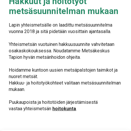
Hakkuut ja hoitotyöt
metsäsuunnitelman mukaan
Lapin yhteismetsälle on laadittu metsäsuunnitelma
vuonna 2018 ja sitä pidetään vuosittain ajantasalla.
Yhteismetsän vuotuinen hakkuusuunnite vahvitetaan
osakaskokouksessa. Noudatamme Metsäkeskus
Tapion hyvän metsänhoidon ohjeita.
Hoidamme kuntoon uusien metsäpalstojen taimikot ja
nuoret metsät.
Hakkuu- ja hoitotyökohteet valitaan metsäsuunnitelman
mukaan.
Puukaupoista ja hoitotöiden järjestämisestä
vastaa yhteismetsän
hoitokunta
.