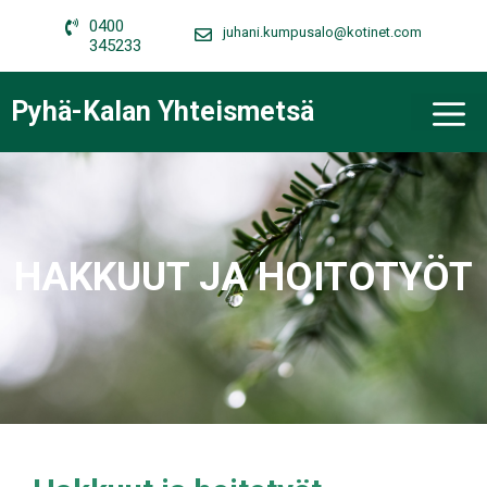
Siirry
0400
sisältöön
juhani.kumpusalo@kotinet.com
345233
V
Pyhä-Kalan Yhteismetsä
HAKKUUT JA HOITOTYÖT